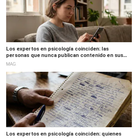
Los expertos en psicología coinciden: las
personas que nunca publican contenido en sus
redes sociales no pretenden buscar validación
MAG.
externa
Los expertos en psicología coinciden: quienes