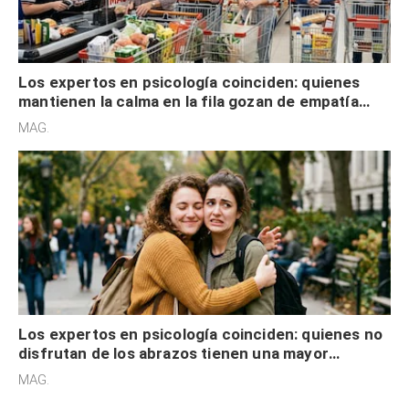
Los expertos en psicología coinciden: quienes
mantienen la calma en la fila gozan de empatía
cognitiva, gratitud y no solo tienen autocontrol
MAG.
Los expertos en psicología coinciden: quienes no
disfrutan de los abrazos tienen una mayor
sensibilidad a los estímulos físicos y no es por
MAG.
desinterés