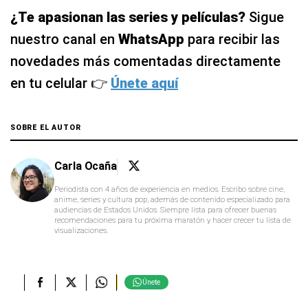
¿Te apasionan las series y películas?
Sigue
nuestro canal en
WhatsApp
para recibir las
novedades más comentadas directamente
en tu celular 👉
Únete aquí
SOBRE EL AUTOR
Carla Ocaña
Periodista con 4 años de experiencia en medios. Escribo sobre cine,
anime, series y cultura pop, además de contenido especializado para
audiencias de Estados Unidos. Siempre lista para ofrecer buenas
recomendaciones para tu próxima maratón y hacer crecer tu lista de
visualizaciones.
Únete