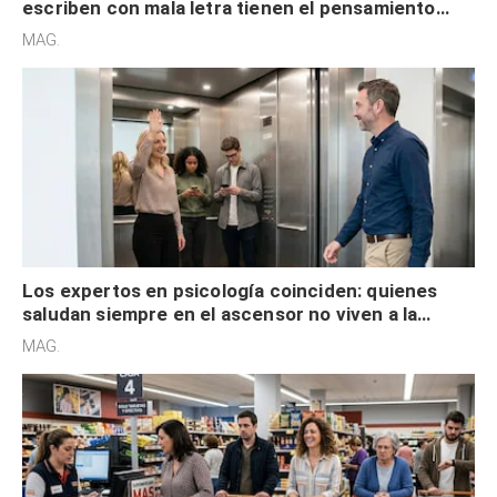
escriben con mala letra tienen el pensamiento
acelerado y no lo hacen por desinterés
MAG.
Los expertos en psicología coinciden: quienes
saludan siempre en el ascensor no viven a la
defensiva y tienen apertura social
MAG.