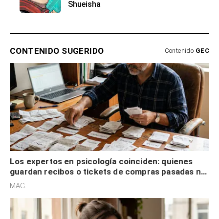
Shueisha
CONTENIDO SUGERIDO
Contenido
GEC
Los expertos en psicología coinciden: quienes
guardan recibos o tickets de compras pasadas no
son acumuladores, sino que tienen necesidad de
MAG.
control