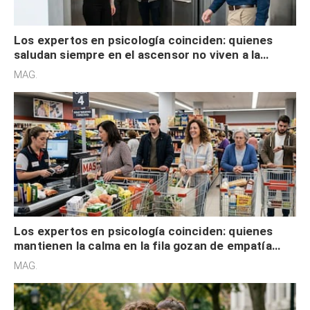
Los expertos en psicología coinciden: quienes
saludan siempre en el ascensor no viven a la
defensiva y tienen apertura social
MAG.
Los expertos en psicología coinciden: quienes
mantienen la calma en la fila gozan de empatía
cognitiva, gratitud y no solo tienen autocontrol
MAG.