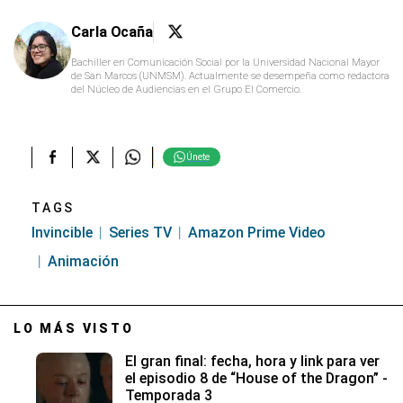
Carla Ocaña
Bachiller en Comunicación Social por la Universidad Nacional Mayor
de San Marcos (UNMSM). Actualmente se desempeña como redactora
del Núcleo de Audiencias en el Grupo El Comercio.
Únete
TAGS
Invincible
Series TV
Amazon Prime Video
Animación
LO MÁS VISTO
El gran final: fecha, hora y link para ver
el episodio 8 de “House of the Dragon” -
Temporada 3