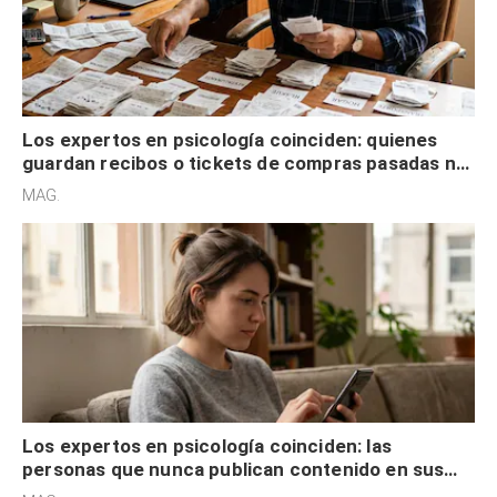
Los expertos en psicología coinciden: quienes
guardan recibos o tickets de compras pasadas no
son acumuladores, sino que tienen necesidad de
MAG.
control
Los expertos en psicología coinciden: las
personas que nunca publican contenido en sus
redes sociales no pretenden buscar validación