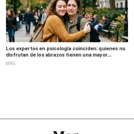
Los expertos en psicología coinciden: quienes no
disfrutan de los abrazos tienen una mayor
sensibilidad a los estímulos físicos y no es por
MAG.
desinterés