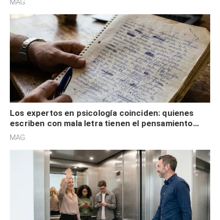
MAG.
externa
Los expertos en psicología coinciden: quienes
escriben con mala letra tienen el pensamiento
acelerado y no lo hacen por desinterés
MAG.