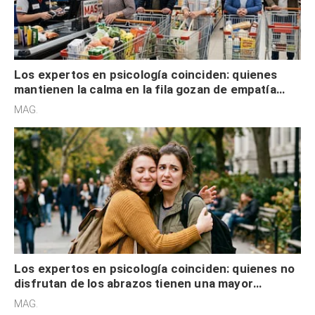
Los expertos en psicología coinciden: quienes
mantienen la calma en la fila gozan de empatía
cognitiva, gratitud y no solo tienen autocontrol
MAG.
Los expertos en psicología coinciden: quienes no
disfrutan de los abrazos tienen una mayor
sensibilidad a los estímulos físicos y no es por
MAG.
desinterés