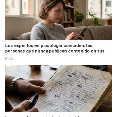
Los expertos en psicología coinciden: las
personas que nunca publican contenido en sus
redes sociales no pretenden buscar validación
MAG.
externa