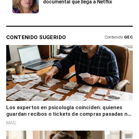
documental que llega a Netflix
CONTENIDO SUGERIDO
Contenido
GEC
Los expertos en psicología coinciden: quienes
guardan recibos o tickets de compras pasadas no
son acumuladores, sino que tienen necesidad de
MAG.
control