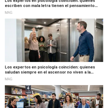
Los expertos en psicología coinciden: quienes
escriben con mala letra tienen el pensamiento
acelerado y no lo hacen por desinterés
MAG.
Los expertos en psicología coinciden: quienes
saludan siempre en el ascensor no viven a la
defensiva y tienen apertura social
MAG.