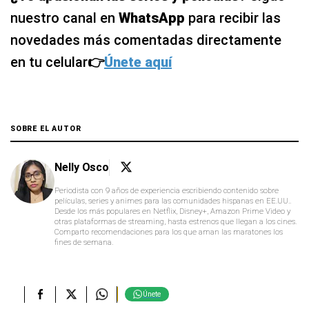
nuestro canal en
WhatsApp
para recibir las
novedades más comentadas directamente
en tu celular
👉
Únete aquí
SOBRE EL AUTOR
Nelly Osco
Periodista con 9 años de experiencia escribiendo contenido sobre
películas, series y animes para las comunidades hispanas en EE.UU..
Desde los más populares en Netflix, Disney+, Amazon Prime Video y
otras plataformas de streaming, hasta estrenos que llegan a los cines.
Comparto recomendaciones para los que aman las maratones los
fines de semana.
Únete