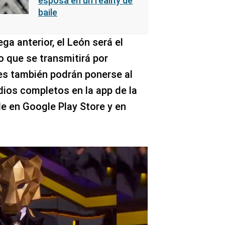
esposa en un reality de
baile
ga anterior, el León será el
vo que se transmitirá por
es también podrán ponerse al
odios completos en la app de la
le en Google Play Store y en