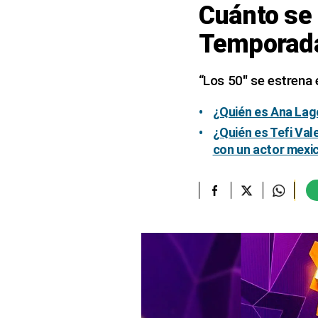
Cuánto se 
elcomercio.pe
Temporad
Términos
Y
Condiciones
“Los 50″ se estrena
De
Uso
¿Quién es Ana Lag
Oficinas
¿Quién es Tefi Val
Concesionarias
con un actor mexi
Principios
Rectores
Buenas
Prácticas
Políticas
De
Privacidad
Política
Integrada
De
Gestión