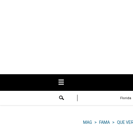
USA
Respuestas
Fama
Historias
Data
Videos
Recetas
Florida
Virales
Lo último
MAG
>
FAMA
>
QUE VE
Volver a El Comercio