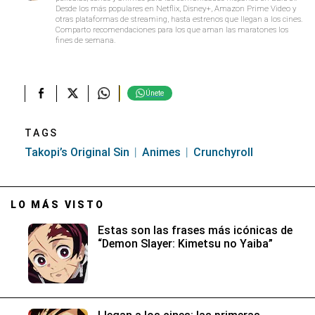
Desde los más populares en Netflix, Disney+, Amazon Prime Video y
otras plataformas de streaming, hasta estrenos que llegan a los cines.
Comparto recomendaciones para los que aman las maratones los
fines de semana.
Únete
TAGS
Takopi’s Original Sin
Animes
Crunchyroll
LO MÁS VISTO
Estas son las frases más icónicas de
“Demon Slayer: Kimetsu no Yaiba”