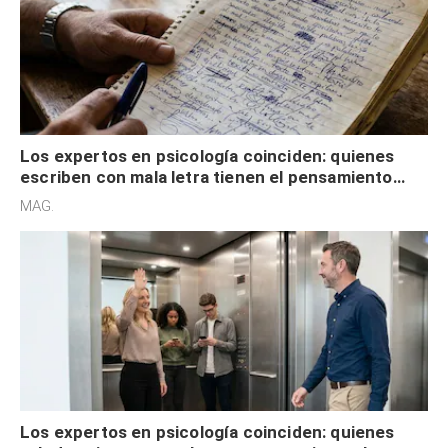
Los expertos en psicología coinciden: quienes
escriben con mala letra tienen el pensamiento
acelerado y no lo hacen por desinterés
MAG.
Los expertos en psicología coinciden: quienes