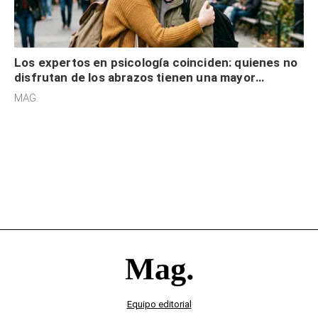
Los expertos en psicología coinciden: quienes no
disfrutan de los abrazos tienen una mayor
sensibilidad a los estímulos físicos y no es por
MAG.
desinterés
Equipo editorial