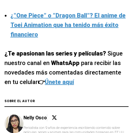
¿“One Piece” o “Dragon Ball”? El anime de
Toei Animation que ha tenido más éxito
financiero
¿Te apasionan las series y películas?
Sigue
nuestro canal en
WhatsApp
para recibir las
novedades más comentadas directamente
en tu celular
👉
Únete aquí
SOBRE EL AUTOR
Nelly Osco
Periodista con 9 años de experiencia escribiendo contenido sobre
películas, series y animes para las comunidades hispanas en EE.UU..