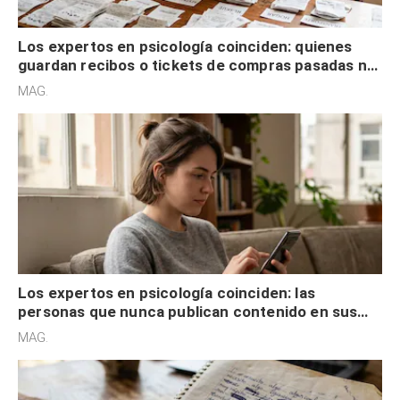
Los expertos en psicología coinciden: quienes
guardan recibos o tickets de compras pasadas no
son acumuladores, sino que tienen necesidad de
MAG.
control
Los expertos en psicología coinciden: las
personas que nunca publican contenido en sus
redes sociales no pretenden buscar validación
MAG.
externa