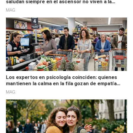
saludan siempre en el ascensor no viven a la
defensiva y tienen apertura social
MAG.
Los expertos en psicología coinciden: quienes
mantienen la calma en la fila gozan de empatía
cognitiva, gratitud y no solo tienen autocontrol
MAG.