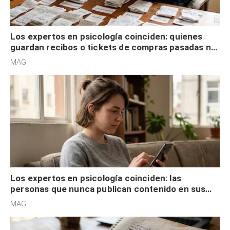
Los expertos en psicología coinciden: quienes
guardan recibos o tickets de compras pasadas no
son acumuladores, sino que tienen necesidad de
MAG.
control
Los expertos en psicología coinciden: las
personas que nunca publican contenido en sus
redes sociales no pretenden buscar validación
MAG.
externa