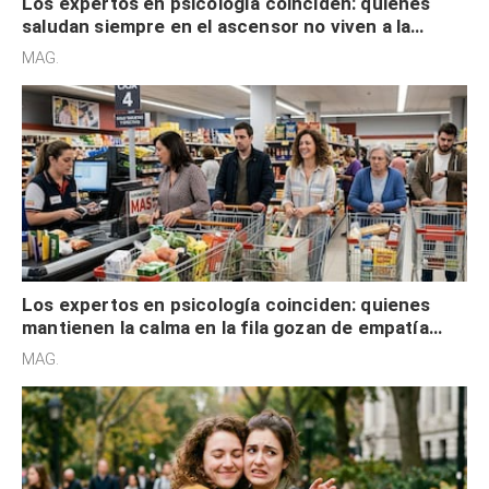
Los expertos en psicología coinciden: quienes
saludan siempre en el ascensor no viven a la
defensiva y tienen apertura social
MAG.
Los expertos en psicología coinciden: quienes
mantienen la calma en la fila gozan de empatía
cognitiva, gratitud y no solo tienen autocontrol
MAG.