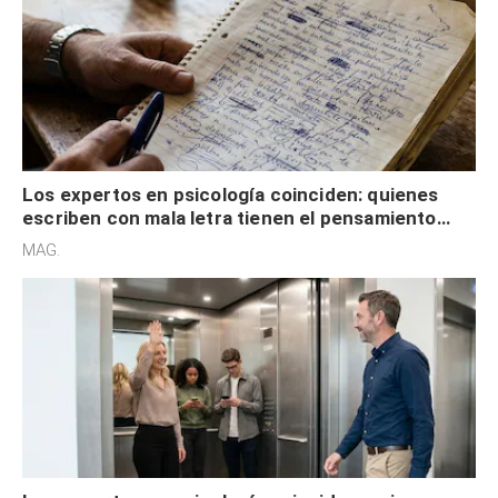
Los expertos en psicología coinciden: quienes
escriben con mala letra tienen el pensamiento
acelerado y no lo hacen por desinterés
MAG.