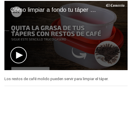
Cómo limpiar a fondo tu táper de plástico usando café
0
seconds
Los restos de café molido pueden servir para limpiar el táper.
of
55
seconds