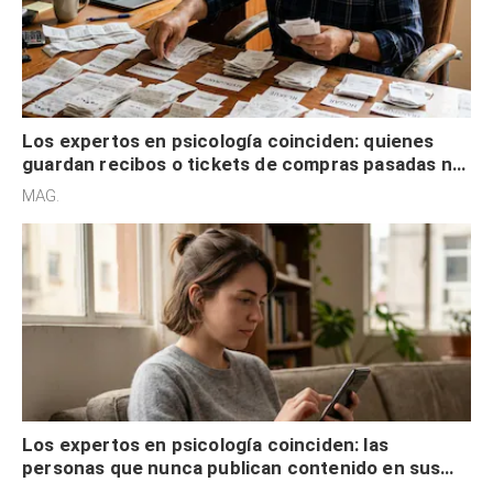
Los expertos en psicología coinciden: quienes
guardan recibos o tickets de compras pasadas no
son acumuladores, sino que tienen necesidad de
MAG.
control
Los expertos en psicología coinciden: las
personas que nunca publican contenido en sus
redes sociales no pretenden buscar validación