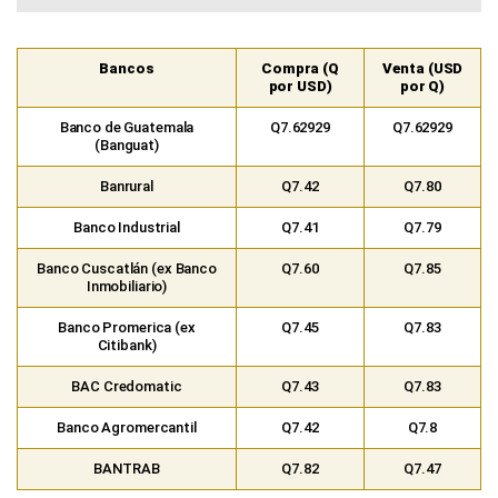
Bancos
Compra (Q
Venta (USD
por USD)
por Q)
Banco de Guatemala
Q7.62929
Q7.62929
(Banguat)
Banrural
Q7.42
Q7.80
Banco Industrial
Q7.41
Q7.79
Banco Cuscatlán (ex Banco
Q7.60
Q7.85
Inmobiliario)
Banco Promerica (ex
Q7.45
Q7.83
Citibank)
BAC Credomatic
Q7.43
Q7.83
Banco Agromercantil
Q7.42
Q7.8
BANTRAB
Q7.82
Q7.47