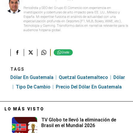
Periodista y SEO del Grupo El Comercio con experiencia en
investigación y coberturas de alto impacto para EE. UU., México y
España. Mi expertise fusiona el análisis de actualidad con una
especialización profunda en Deportes (F1, MLB, Boxeo, WWE, etc.),
Tecnología y Gaming. Transformo datos en narrativa relevante para la
audiencia hispana global.
Únete
TAGS
Dólar En Guatemala
Quetzal Guatemalteco
Dólar
Tipo De Cambio
Precio Del Dólar En Guatemala
LO MÁS VISTO
TV Globo te llevó la eliminación de
Brasil en el Mundial 2026