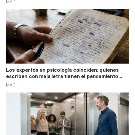
MAG.
externa
Los expertos en psicología coinciden: quienes
escriben con mala letra tienen el pensamiento
acelerado y no lo hacen por desinterés
MAG.