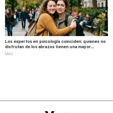
Los expertos en psicología coinciden: quienes no
disfrutan de los abrazos tienen una mayor
sensibilidad a los estímulos físicos y no es por
MAG.
desinterés