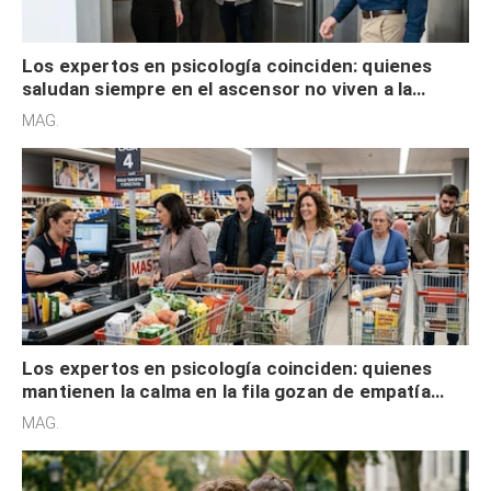
Los expertos en psicología coinciden: quienes
saludan siempre en el ascensor no viven a la
defensiva y tienen apertura social
MAG.
Los expertos en psicología coinciden: quienes
mantienen la calma en la fila gozan de empatía
cognitiva, gratitud y no solo tienen autocontrol
MAG.