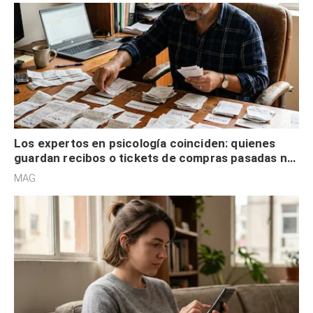
Los expertos en psicología coinciden: quienes
guardan recibos o tickets de compras pasadas no
son acumuladores, sino que tienen necesidad de
MAG.
control