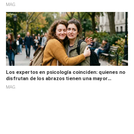
cognitiva, gratitud y no solo tienen autocontrol
MAG.
Los expertos en psicología coinciden: quienes no
disfrutan de los abrazos tienen una mayor
sensibilidad a los estímulos físicos y no es por
MAG.
desinterés