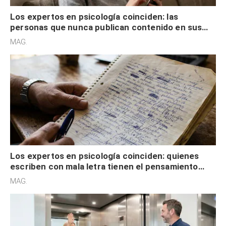
Los expertos en psicología coinciden: las
personas que nunca publican contenido en sus
redes sociales no pretenden buscar validación
MAG.
externa
Los expertos en psicología coinciden: quienes
escriben con mala letra tienen el pensamiento
acelerado y no lo hacen por desinterés
MAG.