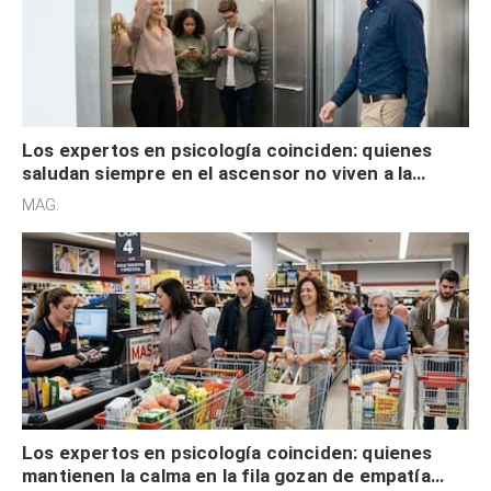
Los expertos en psicología coinciden: quienes
saludan siempre en el ascensor no viven a la
defensiva y tienen apertura social
MAG.
Los expertos en psicología coinciden: quienes
mantienen la calma en la fila gozan de empatía