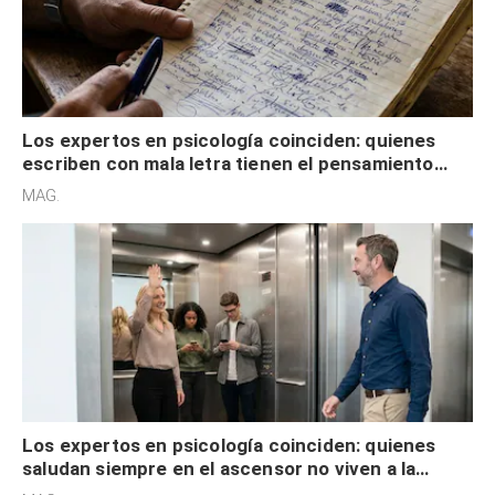
Los expertos en psicología coinciden: quienes
escriben con mala letra tienen el pensamiento
acelerado y no lo hacen por desinterés
MAG.
Los expertos en psicología coinciden: quienes
saludan siempre en el ascensor no viven a la
defensiva y tienen apertura social