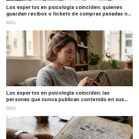
Los expertos en psicología coinciden: quienes
guardan recibos o tickets de compras pasadas no
son acumuladores, sino que tienen necesidad de
MAG.
control
Los expertos en psicología coinciden: las
personas que nunca publican contenido en sus
redes sociales no pretenden buscar validación
MAG.
externa