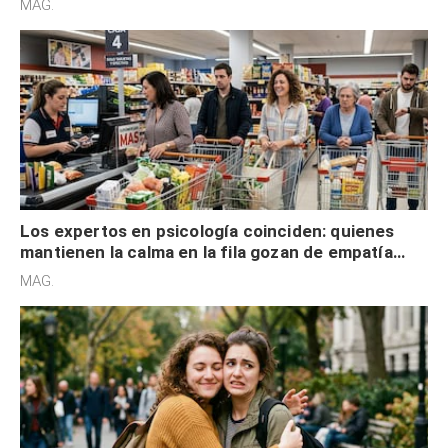
MAG.
Los expertos en psicología coinciden: quienes
mantienen la calma en la fila gozan de empatía
cognitiva, gratitud y no solo tienen autocontrol
MAG.