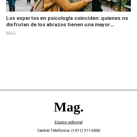
Los expertos en psicología coinciden: quienes no
disfrutan de los abrazos tienen una mayor
sensibilidad a los estímulos físicos y no es por
MAG.
desinterés
Equipo editorial
Central Telefónica: (+511) 311-6500