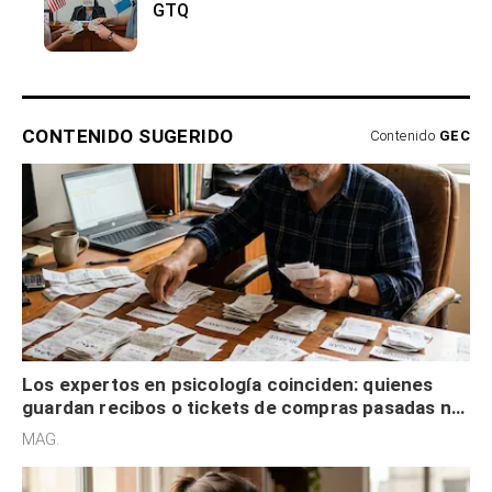
GTQ
CONTENIDO SUGERIDO
Contenido
GEC
Los expertos en psicología coinciden: quienes
guardan recibos o tickets de compras pasadas no
son acumuladores, sino que tienen necesidad de
MAG.
control