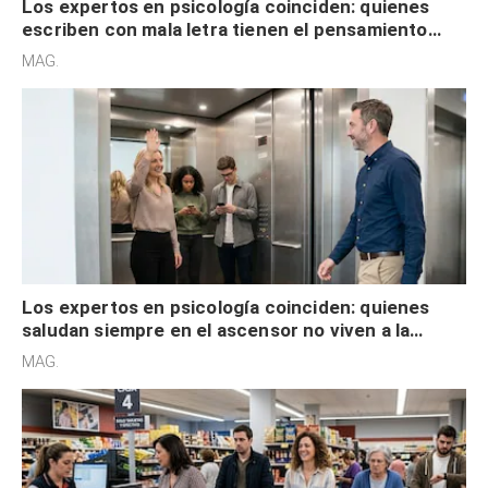
Los expertos en psicología coinciden: quienes
escriben con mala letra tienen el pensamiento
acelerado y no lo hacen por desinterés
MAG.
Los expertos en psicología coinciden: quienes
saludan siempre en el ascensor no viven a la
defensiva y tienen apertura social
MAG.