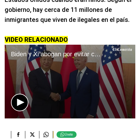
gobierno, hay cerca de 11 millones de
inmigrantes que viven de ilegales en el país.
VIDEO RELACIONADO
Biden y Xi abogan por evitar conflictos entre EEUU y China en su primera cumbre
0
seconds
of
1
Únete