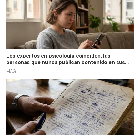
Los expertos en psicología coinciden: las
personas que nunca publican contenido en sus
redes sociales no pretenden buscar validación
MAG.
externa