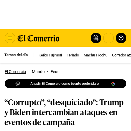
Temas del día
Keiko Fujimori
Feriado
Machu Picchu
Corredor az
El Comercio
·
Mundo
·
Eeuu
Añadir El Comercio como fuente preferida en
“Corrupto”, “desquiciado”: Trump
y Biden intercambian ataques en
eventos de campaña