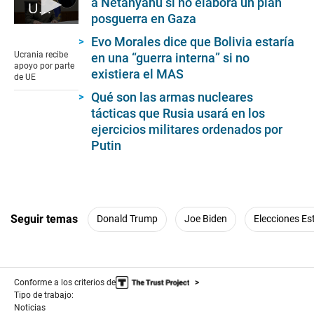
a Netanyahu si no elabora un plan
Ucrania recibe apoyo por parte de UE
posguerra en Gaza
0
seconds
Evo Morales dice que Bolivia estaría
of
Ucrania recibe
en una “guerra interna” si no
1
apoyo por parte
existiera el MAS
minute,
de UE
19
Qué son las armas nucleares
seconds
tácticas que Rusia usará en los
ejercicios militares ordenados por
Putin
Seguir temas
Donald Trump
Joe Biden
Elecciones E
Conforme a los criterios de
Tipo de trabajo:
Noticias