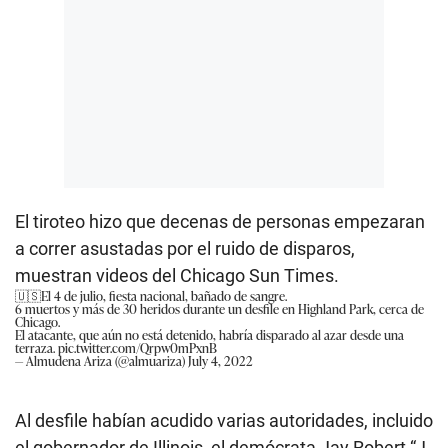
El tiroteo hizo que decenas de personas empezaran
a correr asustadas por el ruido de disparos,
muestran videos del Chicago Sun Times.
🇺🇸El 4 de julio, fiesta nacional, bañado de sangre.
6 muertos y más de 30 heridos durante un desfile en Highland Park, cerca de
Chicago.
El atacante, que aún no está detenido, habría disparado al azar desde una
terraza.
pic.twitter.com/Qrpw0mPxnB
— Almudena Ariza (@almuariza)
July 4, 2022
Al desfile habían acudido varias autoridades, incluido
el gobernador de Illinois, el demócrata Jay Robert “J.