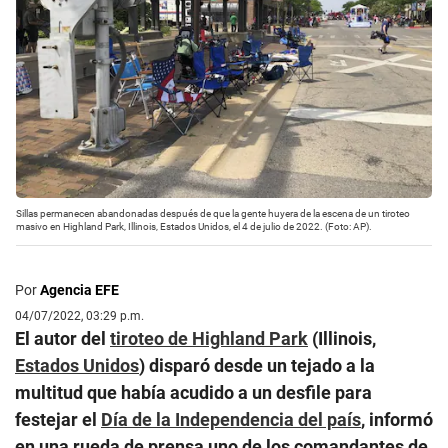
Sillas permanecen abandonadas después de que la gente huyera de la escena de un tiroteo
masivo en Highland Park, Illinois, Estados Unidos, el 4 de julio de 2022. (Foto: AP).
Por
Agencia EFE
04/07/2022, 03:29 p.m.
El autor del
tiroteo de Highland Park
(Illinois,
Estados Unidos
) disparó desde un tejado a la
multitud que había acudido a un desfile para
festejar el
Día de la Independencia del país
, informó
en una rueda de prensa uno de los comandantes de