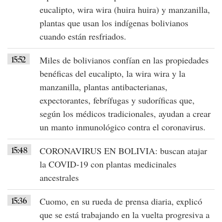
eucalipto, wira wira (huira huira) y manzanilla,
plantas que usan los indígenas bolivianos
cuando están resfriados.
15:52
Miles de bolivianos confían en las propiedades
benéficas del
eucalipto
, la
wira wira
y la
manzanilla
,
plantas antibacterianas
,
expectorantes
, febrífugas y sudoríficas que,
según los médicos tradicionales, ayudan a crear
un manto inmunológico contra el coronavirus.
15:48
CORONAVIRUS EN BOLIVIA
: buscan atajar
la
COVID-19
con plantas medicinales
ancestrales
15:36
Cuomo
, en su rueda de prensa diaria, explicó
que se está trabajando en la
vuelta progresiva a