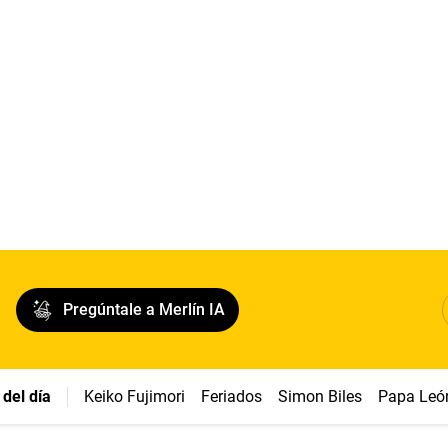
Pregúntale a Merlín IA
del día
Keiko Fujimori
Feriados
Simon Biles
Papa Leó