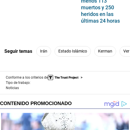
menos 113
muertos y 250
heridos en las
últimas 24 horas
Seguir temas
Irán
Estado Islámico
Kerman
Ver
Conforme a los criterios de
Tipo de trabajo:
Noticias