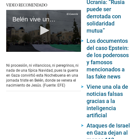
Ucrania: “Rusia
VIDEO RECOMENDADO
puede ser
derrotada con
Belén vive una triste Navidad por la guerra en Gaza
solidaridad
mutua”
Los documentos
del caso Epstein:
0
de los poderosos
seconds
y famosos
of
Ni procesión, ni villancicos, ni peregrinos, ni
mencionados a
3
nada de una típica Navidad, pues la guerra
minutes,
las fake news
en Gaza convirtió esta Nochebuena en una
40
jornada triste en Belén, donde se venera el
seconds
nacimiento de Jesús. (Fuente: EFE)
Viene una ola de
noticias falsas
gracias a la
inteligencia
artificial
Ataques de Israel
en Gaza dejan al