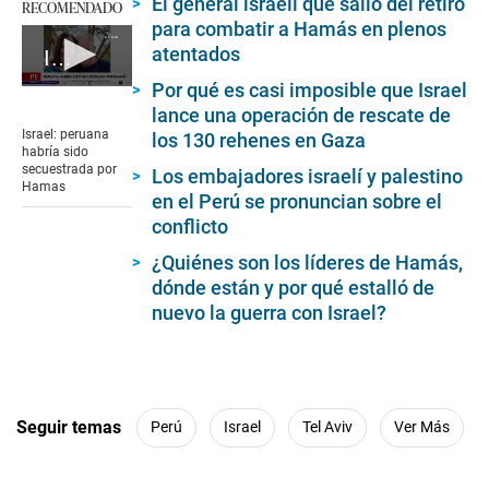
El general israelí que salió del retiro
RECOMENDADO
para combatir a Hamás en plenos
atentados
Israel: peruana habría sido secuestrada por Hamas
Por qué es casi imposible que Israel
0
seconds
lance una operación de rescate de
of
Israel: peruana
los 130 rehenes en Gaza
2
habría sido
minutes,
secuestrada por
Los embajadores israelí y palestino
6
Hamas
seconds
en el Perú se pronuncian sobre el
conflicto
¿Quiénes son los líderes de Hamás,
dónde están y por qué estalló de
nuevo la guerra con Israel?
Seguir temas
Perú
Israel
Tel Aviv
Ver Más