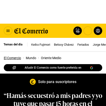
Temas del día
Keiko Fujimori
Betssy Chávez
Feriados
Jorge Me
El Comercio
·
Mundo
·
Oriente Medio
Añadir El Comercio como fuente preferida en
Solo para suscriptores
“Hamás secuestró a mis padres y yo
tuve que pasar 15 horas en el