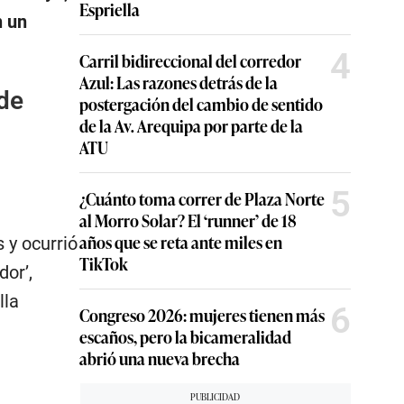
Espriella
n un
4
Carril bidireccional del corredor
Azul: Las razones detrás de la
de
postergación del cambio de sentido
de la Av. Arequipa por parte de la
ATU
5
¿Cuánto toma correr de Plaza Norte
al Morro Solar? El ‘runner’ de 18
años que se reta ante miles en
 y ocurrió
TikTok
dor’,
lla
6
Congreso 2026: mujeres tienen más
escaños, pero la bicameralidad
abrió una nueva brecha