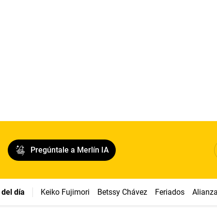
Pregúntale a Merlín IA
del día
Keiko Fujimori
Betssy Chávez
Feriados
Alianz