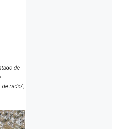
ntado de
o
 de radio”
,