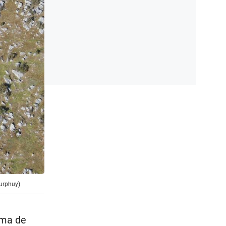
Surphuy)
ema de