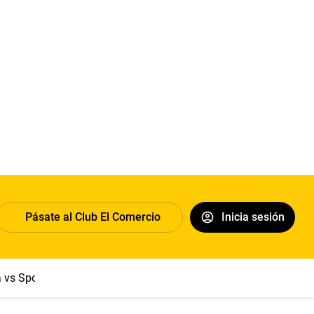
Pásate al Club El Comercio
Inicia sesión
a vs Sport Boys
Jorge Messi
Dólar
Papa León XIV
Congre