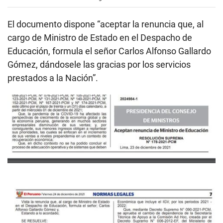
s
o
f
El documento dispone “aceptar la renuncia que, al
2
m
cargo de Ministro de Estado en el Despacho de
i
Educación, formula el señor Carlos Alfonso Gallardo
n
u
Gómez, dándosele las gracias por los servicios
t
e
prestados a la Nación”.
s
,
5
5
s
e
c
o
n
d
s