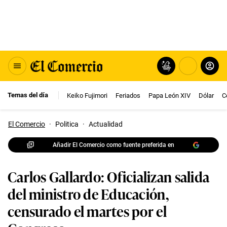
Temas del día
Keiko Fujimori
Feriados
Papa León XIV
Dólar
C
El Comercio
·
Politica
·
Actualidad
Añadir El Comercio como fuente preferida en
Carlos Gallardo: Oficializan salida
del ministro de Educación,
censurado el martes por el