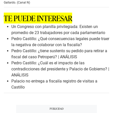
c
Gallardo. (Canal N)
o
n
d
TE PUEDE INTERESAR
s
o
f
Un Congreso con planilla privilegiada: Existen un
0
promedio de 23 trabajadores por cada parlamentario
s
e
Pedro Castillo: ¿Qué consecuencias legales puede traer
c
la negativa de colaborar con la fiscalía?
o
n
Pedro Castillo: ¿tiene sustento su pedido para retirar a
d
fiscal del caso Petroperú? | ANÁLISIS
s
Pedro Castillo: ¿Cuál es el impacto de las
contradicciones del presidente y Palacio de Gobierno? |
ANÁLISIS
Palacio no entrega a fiscalía registro de visitas a
Castillo