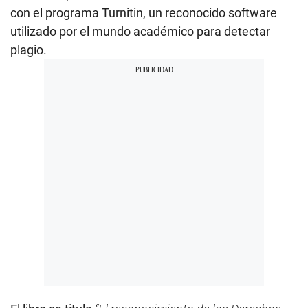
f
con el programa Turnitin, un reconocido software
2
m
utilizado por el mundo académico para detectar
i
n
plagio.
u
t
e
s
,
1
6
s
e
c
o
n
d
s