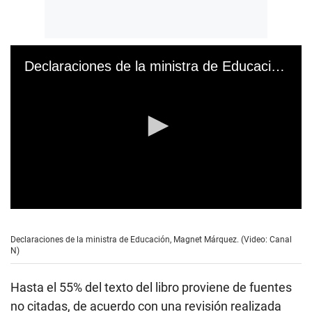
Declaraciones de la ministra de Educación, Magnet Márquez
0
s
e
Declaraciones de la ministra de Educación, Magnet Márquez. (Video: Canal
c
N)
o
n
d
Hasta el 55% del texto del libro proviene de fuentes
s
o
no citadas, de acuerdo con una revisión realizada