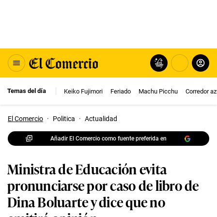
Temas del día
Keiko Fujimori
Feriado
Machu Picchu
Corredor az
El Comercio
·
Politica
·
Actualidad
Añadir El Comercio como fuente preferida en
Ministra de Educación evita
pronunciarse por caso de libro de
Dina Boluarte y dice que no