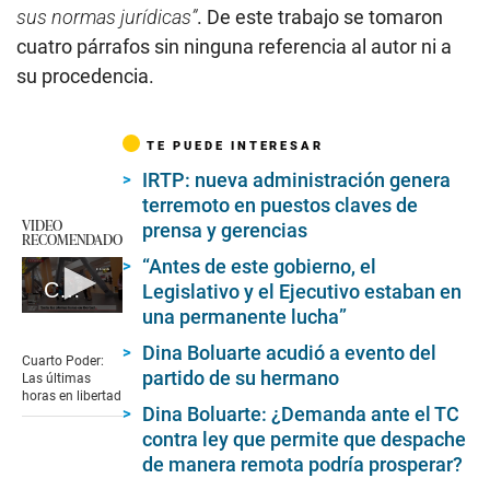
sus normas jurídicas”
. De este trabajo se tomaron
cuatro párrafos sin ninguna referencia al autor ni a
su procedencia.
TE PUEDE INTERESAR
IRTP: nueva administración genera
terremoto en puestos claves de
VIDEO
prensa y gerencias
RECOMENDADO
“Antes de este gobierno, el
Cuarto Poder: Las últimas horas en libertad
Legislativo y el Ejecutivo estaban en
una permanente lucha”
0
seconds
Dina Boluarte acudió a evento del
of
Cuarto Poder:
6
partido de su hermano
Las últimas
minutes,
horas en libertad
24
Dina Boluarte: ¿Demanda ante el TC
seconds
contra ley que permite que despache
de manera remota podría prosperar?