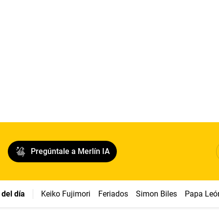
Pregúntale a Merlín IA
del día
Keiko Fujimori
Feriados
Simon Biles
Papa Leó