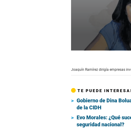
0
seconds
of
5
Joaquín Ramírez dirigía empresas inv
minutes,
45
seconds
Volume
90%
TE PUEDE INTERESA
Gobierno de Dina Bolua
de la CIDH
Evo Morales: ¿Qué suce
seguridad nacional?