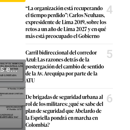
4
“La organización está recuperando
el tiempo perdido”: Carlos Neuhaus,
expresidente de Lima 2019, sobre los
retos a un año de Lima 2027 y en qué
más está preocupado el Gobierno
5
Carril bidireccional del corredor
Azul: Las razones detrás de la
postergación del cambio de sentido
Joaquín Ramírez dirigía empresas investigadas mientras era congresista de Fuerza Popular #VideosEC #UI
de la Av. Arequipa por parte de la
ATU
6
De brigadas de seguridad urbana al
rol de los militares: ¿qué se sabe del
plan de seguridad que Abelardo de
la Espriella pondrá en marcha en
Colombia?