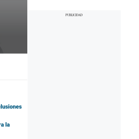
clusiones
a la