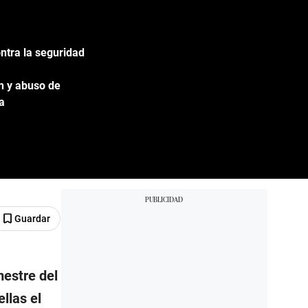
ntra la seguridad
n y abuso de
a
Guardar
mestre del
llas el