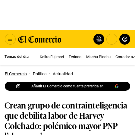
Temas del día
Keiko Fujimori
Feriado
Machu Picchu
Corredor az
El Comercio
·
Politica
·
Actualidad
Añadir El Comercio como fuente preferida en
Crean grupo de contrainteligencia
que debilita labor de Harvey
Colchado: polémico mayor PNP