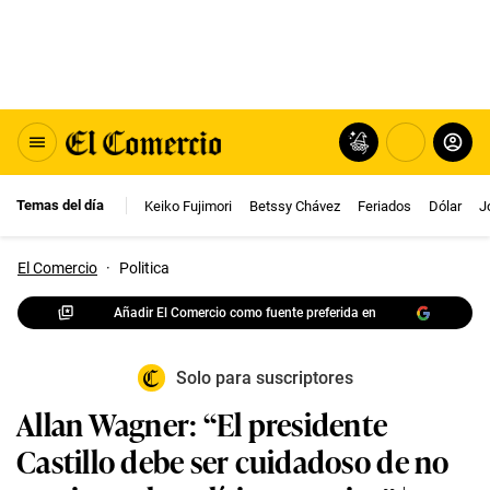
Temas del día
Keiko Fujimori
Betssy Chávez
Feriados
Dólar
J
El Comercio
·
Politica
Añadir El Comercio como fuente preferida en
Solo para suscriptores
Allan Wagner: “El presidente
Castillo debe ser cuidadoso de no