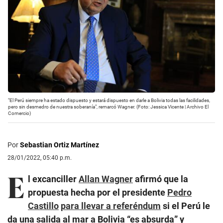
"El Perú siempre ha estado dispuesto y estará dispuesto en darle a Bolivia todas las facilidades,
pero sin desmedro de nuestra soberanía", remarcó Wagner. (Foto: Jessica Vicente | Archivo El
Comercio)
Por
Sebastian Ortiz Martínez
28/01/2022, 05:40 p.m.
E
l excanciller
Allan Wagner
afirmó que la
propuesta hecha por el presidente
Pedro
Castillo
para llevar a referéndum
si el Perú le
da una salida al mar a Bolivia “es absurda” y