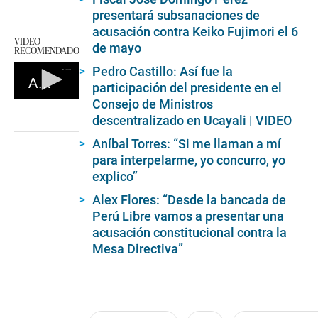
presentará subsanaciones de
acusación contra Keiko Fujimori el 6
VIDEO
de mayo
RECOMENDADO
Pedro Castillo: Así fue la
Atacan sede del JNE
participación del presidente en el
Consejo de Ministros
0
seconds
descentralizado en Ucayali | VIDEO
of
0
Aníbal Torres: “Si me llaman a mí
seconds
para interpelarme, yo concurro, yo
explico”
Alex Flores: “Desde la bancada de
Perú Libre vamos a presentar una
acusación constitucional contra la
Mesa Directiva”