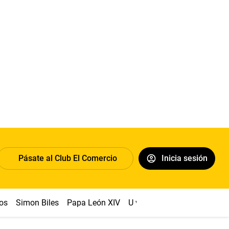
Pásate al Club El Comercio
Inicia sesión
os
Simon Biles
Papa León XIV
U vs Cristal
Dólar
Congr