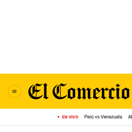
Perú vs Venezuela
A
EN VIVO