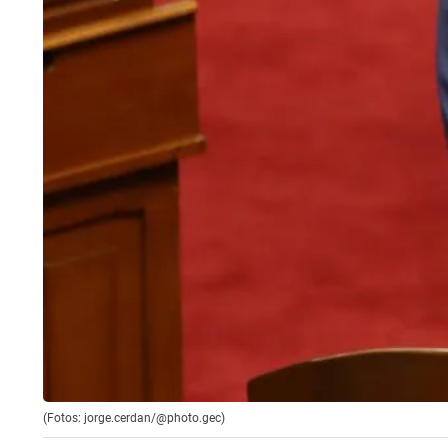
(Fotos: jorge.cerdan/@photo.gec)