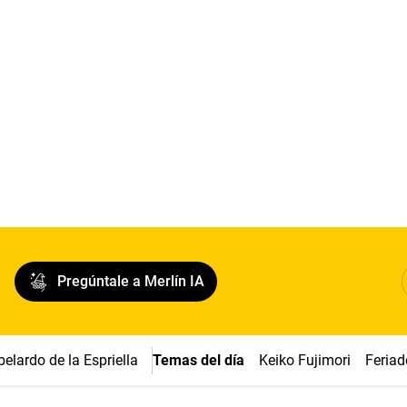
Pregúntale a Merlín IA
belardo de la Espriella
Temas del día
Keiko Fujimori
Feriad