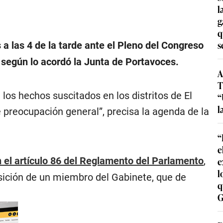
l
g
q
s
a las 4 de la tarde ante el Pleno del Congreso
, según lo acordó la Junta de Portavoces.
A
T
os hechos suscitados en los distritos de El
“
l
e preocupación general”, precisa la agenda de la
“
e
 el artículo 86 del Reglamento del Parlamento
,
e
l
sición de un miembro del Gabinete, que de
q
G