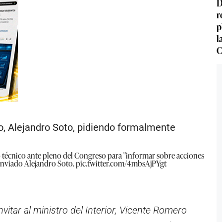
D
r
p
l
C
o, Alejandro Soto, pidiendo formalmente
o técnico ante pleno del Congreso para "informar sobre acciones
o enviado Alejandro Soto.
pic.twitter.com/4mbsAjPYgt
itar al ministro del Interior, Vicente Romero