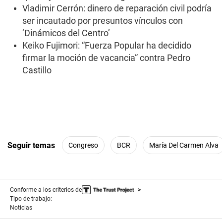
d
Vladimir Cerrón: dinero de reparación civil podría
s
ser incautado por presuntos vínculos con
‘Dinámicos del Centro’
Keiko Fujimori: “Fuerza Popular ha decidido
firmar la moción de vacancia” contra Pedro
Castillo
Seguir temas
Congreso
BCR
María Del Carmen Alva
Conforme a los criterios de
Tipo de trabajo:
Noticias