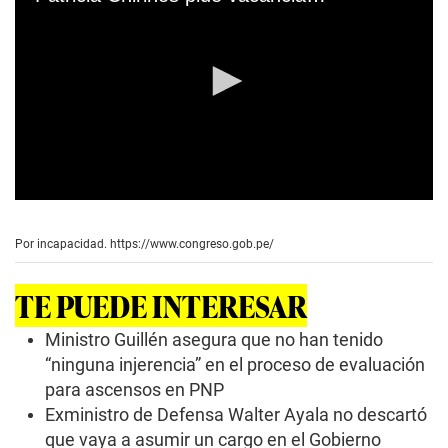
0
s
e
Por incapacidad.
https://www.congreso.gob.pe/
c
o
n
TE PUEDE INTERESAR
d
s
o
Ministro Guillén asegura que no han tenido
f
“ninguna injerencia” en el proceso de evaluación
0
s
para ascensos en PNP
e
Exministro de Defensa Walter Ayala no descartó
c
o
que vaya a asumir un cargo en el Gobierno
n