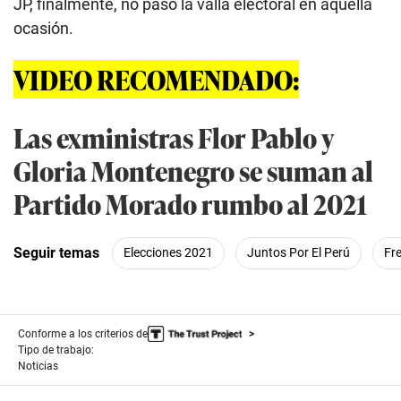
JP, finalmente, no pasó la valla electoral en aquella
ocasión.
VIDEO RECOMENDADO:
Las exministras Flor Pablo y
Gloria Montenegro se suman al
Partido Morado rumbo al 2021
Seguir temas
Elecciones 2021
Juntos Por El Perú
Fr
Conforme a los criterios de
Tipo de trabajo:
Noticias