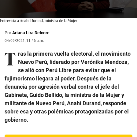
Entrevista a Anahí Durand, ministra de la Mujer
0
seconds
of
Por
Ariana Lira Delcore
5
minutes,
04/09/2021, 11:46 a.m.
2
T
seconds
ras la primera vuelta electoral, el movimiento
Nuevo Perú, liderado por Verónika Mendoza,
se alió con Perú Libre para evitar que el
fujimorismo llegara al poder. Después de la
denuncia por agresión verbal contra el jefe del
Gabinete, Guido Bellido, la ministra de la Mujer y
militante de Nuevo Perú, Anahí Durand, responde
sobre esa y otras polémicas protagonizadas por el
gobierno.