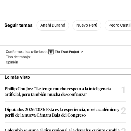
Seguir temas
Anahí Durand
Nuevo Perú
Pedro Castil
Conforme a los criterios de
Tipo de trabajo:
Opinión
Lo más visto
1
Phillip Chu Joy: “Le tengo mucho respeto a la inteligencia
artificial, pero también mucha desconfianza”
2
Diputados 2026-2031: Esta es la experiencia, nivel académico y
perfil de la nueva Cámara Baja del Congreso
Colombia se suma al giro regional a la derecha: cuánto cambia