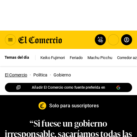
Temas del día
Keiko Fujimori
Feriado
Machu Picchu
Corredor az
El Comercio
·
Politica
·
Gobierno
Añadir El Comercio como fuente preferida en
Solo para suscriptores
“Si fuese un gobierno
irresponsable, sacaríamos todas las