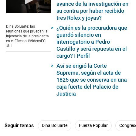
avance de la investigación en
su contra por haber recibido
0
tres Rolex y joyas?
seconds
of
Dina Boluarte: las
¿Quién es la procuradora que
9
reuniones que prueban la
guardó silencio en
minutes,
injerencia de la presidenta
24
interrogatorio a Pedro
en el Eficcop #VideosEC
seconds
#UI
Castillo y será repuesta en el
cargo? | Perfil
Así se erigió la Corte
Suprema, según el acta de
1825 que se conserva en una
caja fuerte del Palacio de
Justicia
Seguir temas
Dina Boluarte
Fuerza Popular
Congres