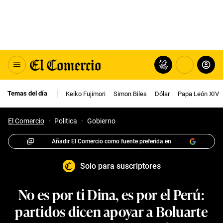
Temas del día
Keiko Fujimori
Simon Biles
Dólar
Papa León XIV
El Comercio
·
Politica
·
Gobierno
Añadir El Comercio como fuente preferida en
Solo para suscriptores
No es por ti Dina, es por el Perú:
partidos dicen apoyar a Boluarte