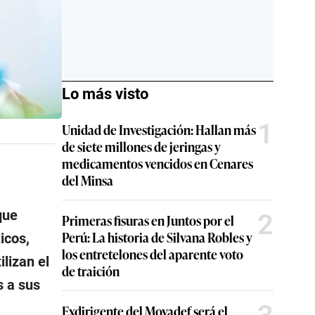
Lo más visto
1
Unidad de Investigación: Hallan más
de siete millones de jeringas y
medicamentos vencidos en Cenares
del Minsa
que
2
Primeras fisuras en Juntos por el
Perú: La historia de Silvana Robles y
icos,
los entretelones del aparente voto
lizan el
de traición
s a sus
Exdirigente del Movadef será el