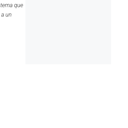
n tema que
 a un