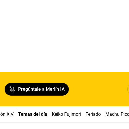
Pregúntale a Merlín IA
ón XIV
Temas del día
Keiko Fujimori
Feriado
Machu Pic