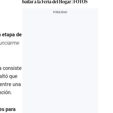
bailar a la Feria del Hogar | FOTOS
n etapa de
nunciarme
a consiste
altó que
uentre una
nción.
es para