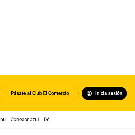
Pásate al Club El Comercio
Inicia sesión
chu
Corredor azul
Dólar
Congreso
Nasca
Acuña
Toled