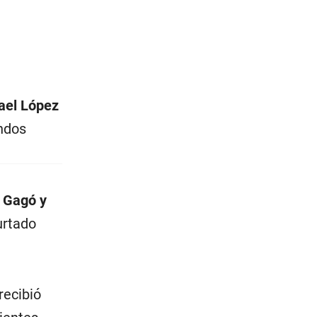
ael López
ondos
o Gagó y
urtado
 recibió