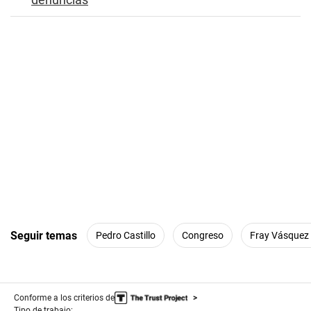
Seguir temas
Pedro Castillo
Congreso
Fray Vásquez 
Conforme a los criterios de
Tipo de trabajo: