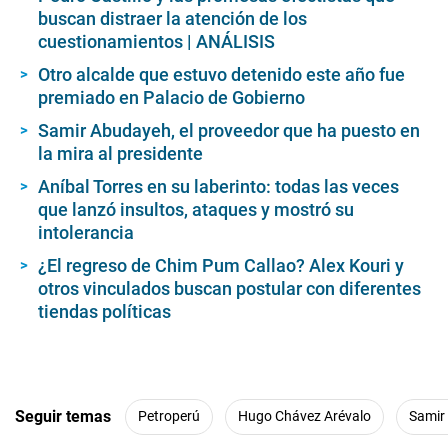
t
buscan distraer la atención de los
e
cuestionamientos | ANÁLISIS
s
,
5
Otro alcalde que estuvo detenido este año fue
3
premiado en Palacio de Gobierno
s
e
Samir Abudayeh, el proveedor que ha puesto en
c
la mira al presidente
o
n
d
Aníbal Torres en su laberinto: todas las veces
s
que lanzó insultos, ataques y mostró su
intolerancia
¿El regreso de Chim Pum Callao? Alex Kouri y
otros vinculados buscan postular con diferentes
tiendas políticas
Seguir temas
Petroperú
Hugo Chávez Arévalo
Samir