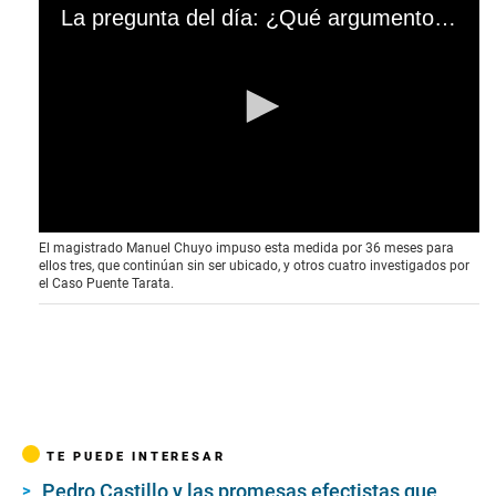
00:00
02:53
0
El magistrado Manuel Chuyo impuso esta medida por 36 meses para
s
ellos tres, que continúan sin ser ubicado, y otros cuatro investigados por
e
el Caso Puente Tarata.
c
o
n
d
s
o
f
2
m
i
TE PUEDE INTERESAR
n
u
Pedro Castillo y las promesas efectistas que