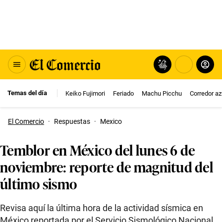
Temas del día
Keiko Fujimori
Feriado
Machu Picchu
Corredor az
El Comercio
·
Respuestas
·
Mexico
Temblor en México del lunes 6 de
noviembre: reporte de magnitud del
último sismo
Revisa aquí la última hora de la actividad sísmica en
México reportada por el Servicio Sismológico Nacional