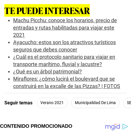
TE PUEDE INTERESAR
Machu Picchu: conoce los horarios, precio de
entradas y rutas habilitadas para viajar este
2021
Ayacucho: estos son los atractivos turísticos
seguros que debes conocer
¿Cuál es el protocolo sanitario para viajar en
transporte marítimo, fluvial y lacustre?
¿Qué es un árbol patrimonial?
Miraflores: ¿cómo lucirá el boulevard que se
construirá en la excalle de las Pizzas? | FOTOS
Seguir temas
Verano 2021
Municipalidad De Lima
S