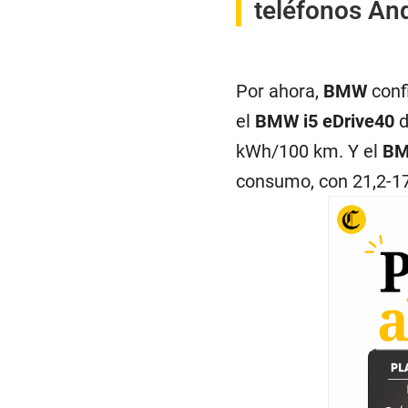
teléfonos And
Por ahora,
BMW
conf
el
BMW i5 eDrive40
d
kWh/100 km. Y el
BM
consumo, con 21,2-1