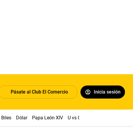
Pásate al Club El Comercio
Inicia sesión
Biles
Dólar
Papa León XIV
U vs Cristal
Congreso
Mach