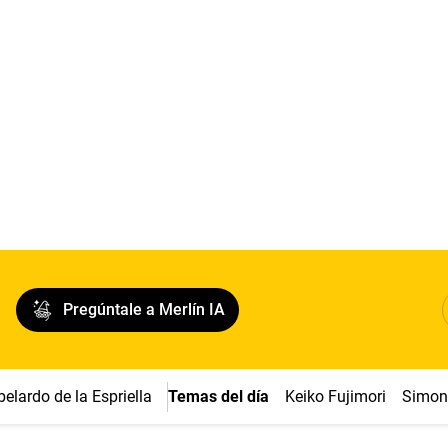
Pregúntale a Merlín IA
belardo de la Espriella
Temas del día
Keiko Fujimori
Simon 