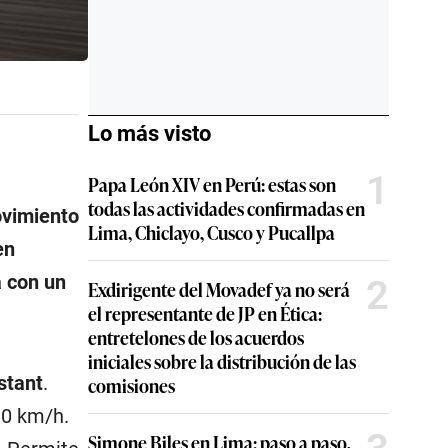
Lo más visto
1
Papa León XIV en Perú: estas son
todas las actividades confirmadas en
ovimiento
Lima, Chiclayo, Cusco y Pucallpa
en
á con un
2
Exdirigente del Movadef ya no será
el representante de JP en Ética:
entretelones de los acuerdos
iniciales sobre la distribución de las
stant
.
comisiones
30 km/h.
Simone Biles en Lima: paso a paso,