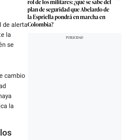
rol de los militares: ¿qué se sabe del
plan de seguridad que Abelardo de
la Espriella pondrá en marcha en
Colombia?
 de alerta
e la
én se
de cambio
dad
haya
ica la
 los