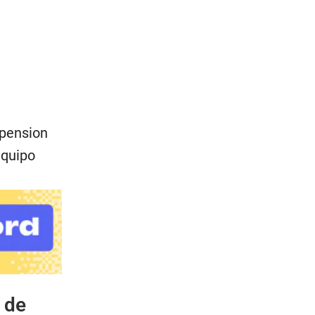
spension
equipo
 de