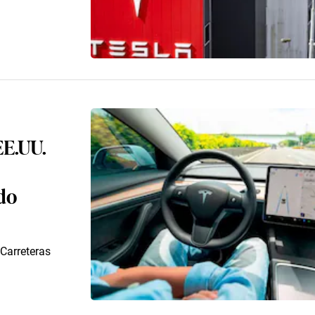
EE.UU.
ido
 Carreteras