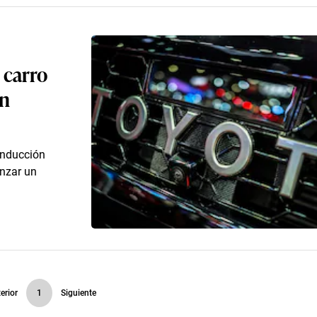
 carro
ón
onducción
anzar un
erior
1
Siguiente