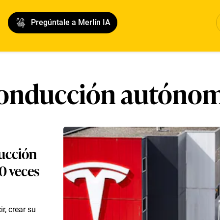
Pregúntale a Merlín IA
onducción autóno
ducción
0 veces
r, crear su