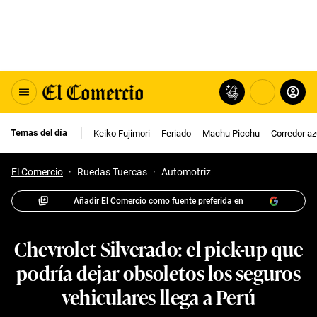
Temas del día
Keiko Fujimori
Feriado
Machu Picchu
Corredor az
El Comercio
·
Ruedas Tuercas
·
Automotriz
Añadir El Comercio como fuente preferida en
Chevrolet Silverado: el pick-up que
podría dejar obsoletos los seguros
vehiculares llega a Perú