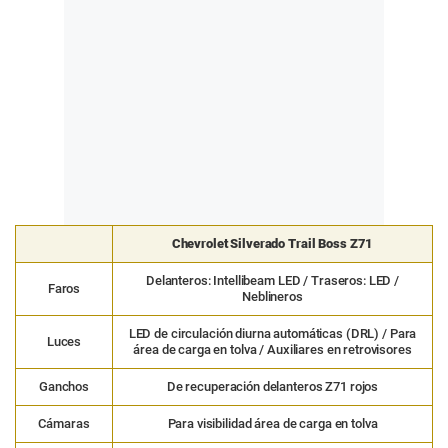
Chevrolet Silverado Trail Boss Z71
Delanteros: Intellibeam LED / Traseros: LED /
Faros
Neblineros
LED de circulación diurna automáticas (DRL) / Para
Luces
área de carga en tolva / Auxiliares en retrovisores
Ganchos
De recuperación delanteros Z71 rojos
Cámaras
Para visibilidad área de carga en tolva