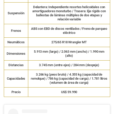
Delantera: Independiente resortes helicoidales con
amortiguadores monoturbo / Trasera: Eje rígido con
Suspensión
ballestas de láminas múltiples de dos etapas y
relación variable
ABS con EBD de discos ventilados / Freno de parqueo
Frenos
eléctrico
Neumáticos
275/65 R18 Wrangler MT
5.913 mm (largo) / 2.063 mm (ancho) / 1.990 mm
Dimensiones
(alto)
Distancias
3.745 mm (entre ejes) / 284 mm (despeje)
3.266 kg (peso bruto) / 4.355 kg (capacidad de
Capacidades
remolque) / 786 kg (capacidad de carga) / 1.781 litros
(volumen de área de carga)
Precio
US$ 59.990