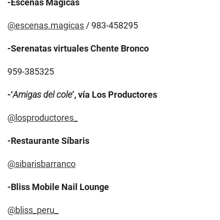
-Escenas Mágicas
@escenas.magicas
/ 983-458295
-Serenatas virtuales Chente Bronco
959-385325
-‘
Amigas del cole
’, vía Los Productores
@losproductores_
-Restaurante Síbaris
@sibarisbarranco
-Bliss Mobile Nail Lounge
@bliss_peru_