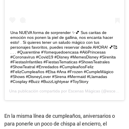
Una NUEVA forma de sorprender ✨💕 Sus caritas de
emoción nos ponen la piel de gallina, nos encanta hacer
esto! . Si quieres tener un saludo mágico con tus
personajes favoritos, puedes reservar desde AHORA! 💕🥰
. . . #Quarentine #Yomequedoencasa #AlóPrincesas
#Coronavirus #Covid19 #Disney #MemesDisney #Sirenita
#FiestasInfantiles #FiestasTematicas #ShowsTeatrales
#ShowTeatral #Enredados #CumpleañosFeliz
#FelizCumpleaños #Elsa #Ana #Frozen #CumpleMágico
#Shows #DisneyLover #Sirena #Mermaid #Llamadas
#Cosplay #Buzz #BuzzLightyear #ToyStory
Una publicación compartida por
Escenas Mágicas
(@escenas.magicas) el
En la misma línea de cumpleaños, aniversarios o
para ponerle un poco de chispa al encierro, el