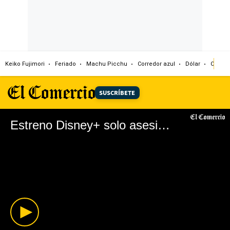
Keiko Fujimori
Feriado
Machu Picchu
Corredor azul
Dólar
Congr
SUSCRÍBETE
Estreno Disney+ solo asesinatos en el edificio 31 de agosto