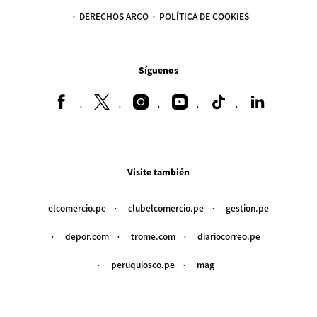
DERECHOS ARCO
POLÍTICA DE COOKIES
Síguenos
Visite también
elcomercio.pe
clubelcomercio.pe
gestion.pe
depor.com
trome.com
diariocorreo.pe
peruquiosco.pe
mag