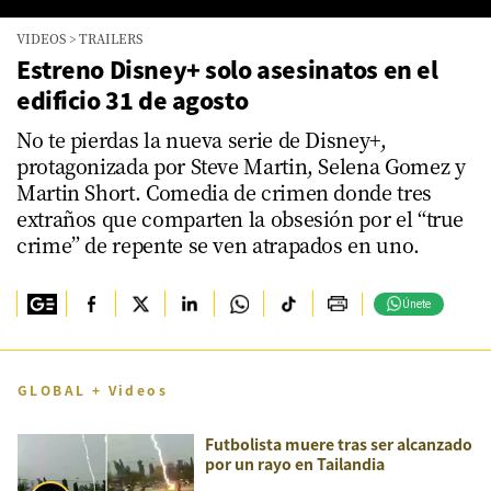
0
VIDEOS
>
TRAILERS
seconds
of
Estreno Disney+ solo asesinatos en el
0
edificio 31 de agosto
seconds
No te pierdas la nueva serie de Disney+,
protagonizada por Steve Martin, Selena Gomez y
Martin Short. Comedia de crimen donde tres
extraños que comparten la obsesión por el “true
crime” de repente se ven atrapados en uno.
Únete
GLOBAL + Videos
Futbolista muere tras ser alcanzado
por un rayo en Tailandia