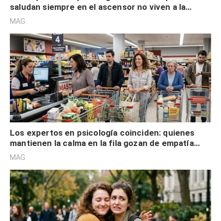
saludan siempre en el ascensor no viven a la
defensiva y tienen apertura social
MAG.
Los expertos en psicología coinciden: quienes
mantienen la calma en la fila gozan de empatía
cognitiva, gratitud y no solo tienen autocontrol
MAG.