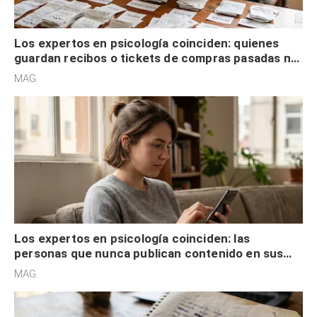
Los expertos en psicología coinciden: quienes
guardan recibos o tickets de compras pasadas no
son acumuladores, sino que tienen necesidad de
MAG.
control
Los expertos en psicología coinciden: las
personas que nunca publican contenido en sus
redes sociales no pretenden buscar validación
MAG.
externa