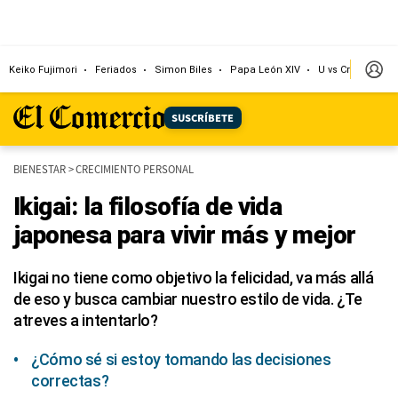
Keiko Fujimori
Feriados
Simon Biles
Papa León XIV
U vs Cristal
Dó
SUSCRÍBETE
BIENESTAR
>
CRECIMIENTO PERSONAL
Ikigai: la filosofía de vida
japonesa para vivir más y mejor
Ikigai no tiene como objetivo la felicidad, va más allá
de eso y busca cambiar nuestro estilo de vida. ¿Te
atreves a intentarlo?
¿Cómo sé si estoy tomando las decisiones
correctas?