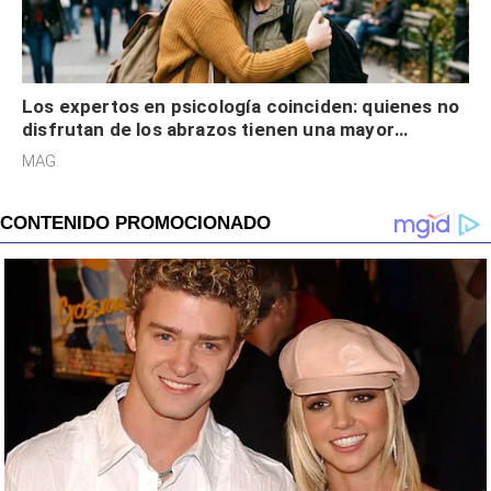
Los expertos en psicología coinciden: quienes no
disfrutan de los abrazos tienen una mayor
sensibilidad a los estímulos físicos y no es por
MAG.
desinterés