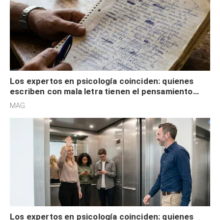
Los expertos en psicología coinciden: quienes
escriben con mala letra tienen el pensamiento
acelerado y no lo hacen por desinterés
MAG.
Los expertos en psicología coinciden: quienes