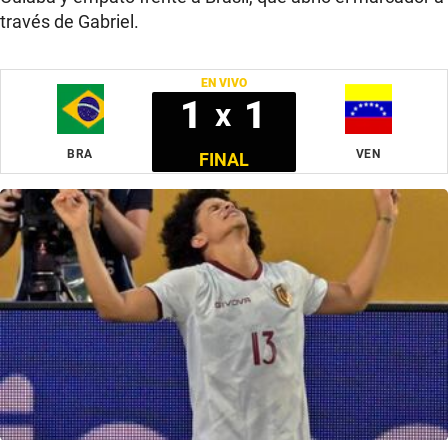
través de Gabriel.
EN VIVO
1
1
x
BRA
VEN
FINAL