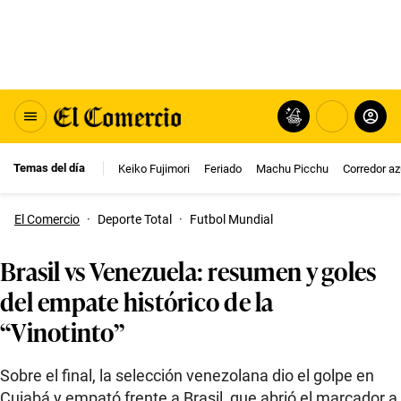
Temas del día
Keiko Fujimori
Feriado
Machu Picchu
Corredor az
El Comercio
·
Deporte Total
·
Futbol Mundial
Brasil vs Venezuela: resumen y goles
del empate histórico de la
“Vinotinto”
Sobre el final, la selección venezolana dio el golpe en
Cuiabá y empató frente a Brasil, que abrió el marcador a