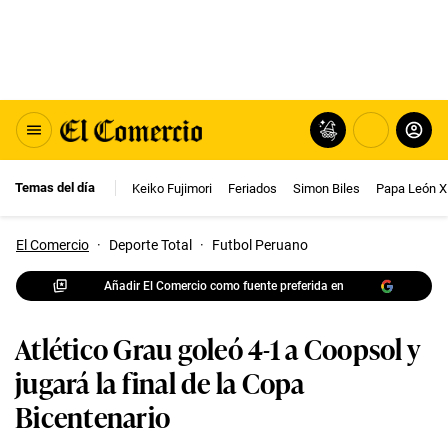
Temas del día
Keiko Fujimori
Feriados
Simon Biles
Papa León X
El Comercio
·
Deporte Total
·
Futbol Peruano
Añadir El Comercio como fuente preferida en
Atlético Grau goleó 4-1 a Coopsol y
jugará la final de la Copa
Bicentenario