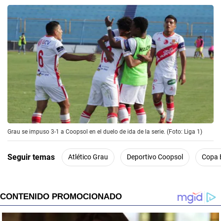
Grau se impuso 3-1 a Coopsol en el duelo de ida de la serie. (Foto: Liga 1)
Seguir temas
Atlético Grau
Deportivo Coopsol
Copa 