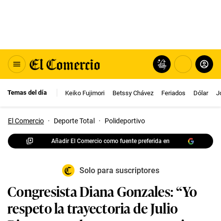
Temas del día
Keiko Fujimori
Betssy Chávez
Feriados
Dólar
J
El Comercio
·
Deporte Total
·
Polideportivo
Añadir El Comercio como fuente preferida en
Solo para suscriptores
Congresista Diana Gonzales: “Yo
respeto la trayectoria de Julio