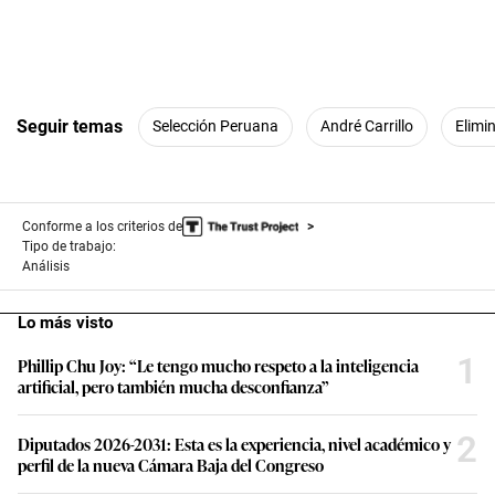
Seguir temas
Selección Peruana
André Carrillo
Elimi
Conforme a los criterios de
Tipo de trabajo:
Análisis
Lo más visto
1
Phillip Chu Joy: “Le tengo mucho respeto a la inteligencia
artificial, pero también mucha desconfianza”
2
Diputados 2026-2031: Esta es la experiencia, nivel académico y
perfil de la nueva Cámara Baja del Congreso