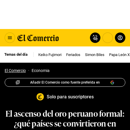
Temas del día
Keiko Fujimori
Feriados
Simon Biles
Papa León X
El Comercio
·
Economia
Añadir El Comercio como fuente preferida en
Solo para suscriptores
El ascenso del oro peruano formal:
¿qué países se convirtieron en