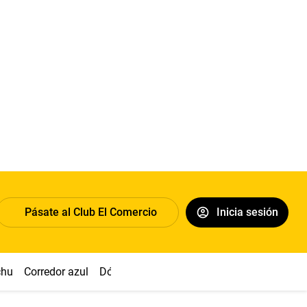
Pásate al Club El Comercio
Inicia sesión
chu
Corredor azul
Dólar
Congreso
Nasca
Acuña
Toled