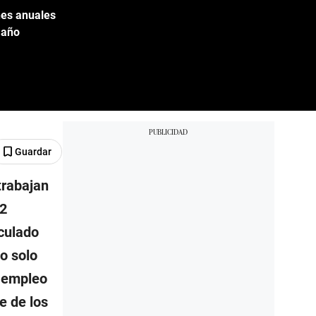
nes anuales
 año
Guardar
trabajan
,2
nculado
no solo
n empleo
e de los