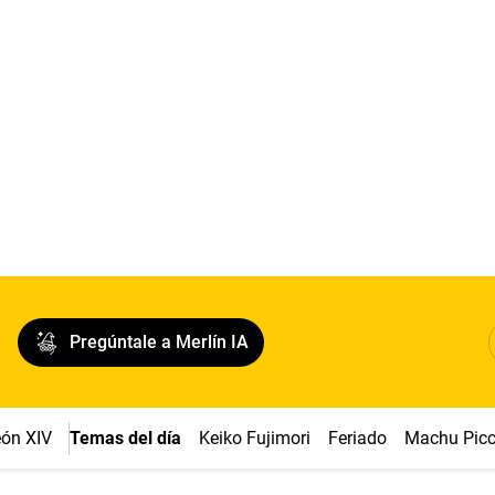
Pregúntale a Merlín IA
ón XIV
Temas del día
Keiko Fujimori
Feriado
Machu Pic