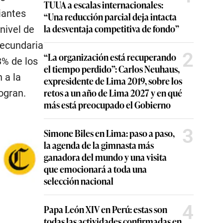
TUUA a escalas internacionales:
iantes
“Una reducción parcial deja intacta
la desventaja competitiva de fondo”
nivel de
secundaria
2
“La organización está recuperando
3% de los
el tiempo perdido”: Carlos Neuhaus,
 a la
expresidente de Lima 2019, sobre los
retos a un año de Lima 2027 y en qué
ogran.
más está preocupado el Gobierno
3
Simone Biles en Lima: paso a paso,
la agenda de la gimnasta más
ganadora del mundo y una visita
que emocionará a toda una
selección nacional
4
Papa León XIV en Perú: estas son
todas las actividades confirmadas en