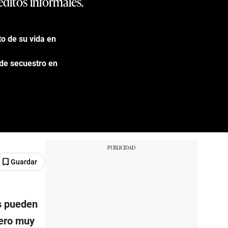
ditos informales.
to de su vida en
 de secuestro en
Guardar
os pueden
pero muy