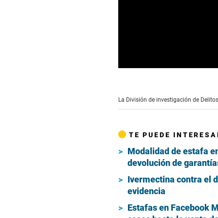
0
seconds
of
4
La División de investigación de Delito
minutes,
1
second
Volume
90%
TE PUEDE INTERESA
Modalidad de estafa en 
devolución de garantía
Ivermectina contra el 
evidencia
Estafas en Facebook Ma