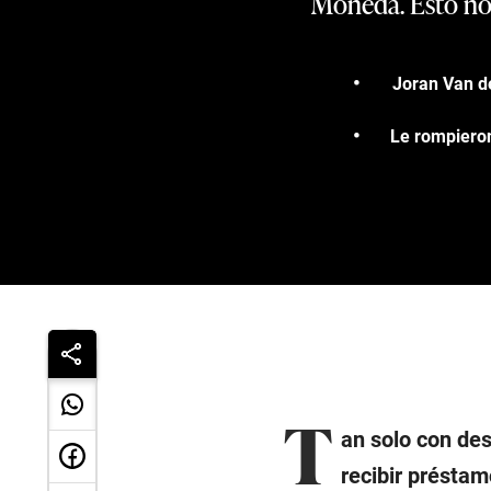
Moneda. Esto no 
Joran Van de
Le rompieron
T
an solo con des
recibir présta