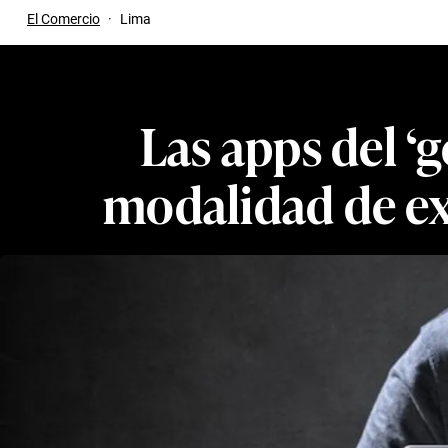
El Comercio
·
Lima
Las apps del ‘
modalidad de ext