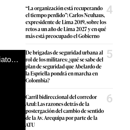
4
“La organización está recuperando
el tiempo perdido”: Carlos Neuhaus,
expresidente de Lima 2019, sobre los
retos a un año de Lima 2027 y en qué
más está preocupado el Gobierno
5
De brigadas de seguridad urbana al
Callao: capturan integrantes de banda dedicada al sicariato y extorsión
rol de los militares: ¿qué se sabe del
plan de seguridad que Abelardo de
la Espriella pondrá en marcha en
Colombia?
6
Carril bidireccional del corredor
Azul: Las razones detrás de la
postergación del cambio de sentido
de la Av. Arequipa por parte de la
ATU