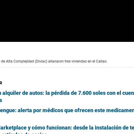
s de Alta Complejidad (Diviac) allanaron tres viviendas en el Callao.
R
alquiler de autos: la pérdida de 7.600 soles con el cuen
s
dengue: alerta por médicos que ofrecen este medicamen
rketplace y cómo funcionan: desde la instalación de t