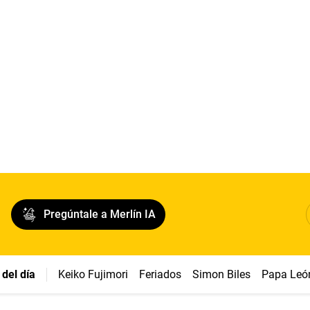
Pregúntale a Merlín IA
del día
Keiko Fujimori
Feriados
Simon Biles
Papa Leó