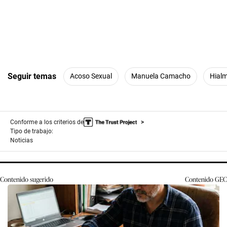
Seguir temas
Acoso Sexual
Manuela Camacho
Hial
Conforme a los criterios de
Tipo de trabajo:
Noticias
Contenido sugerido
Contenido
GEC