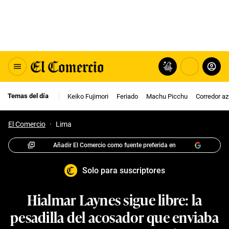
Temas del día
Keiko Fujimori
Feriado
Machu Picchu
Corredor az
El Comercio
·
Lima
Añadir El Comercio como fuente preferida en
Solo para suscriptores
Hialmar Laynes sigue libre: la
pesadilla del acosador que enviaba