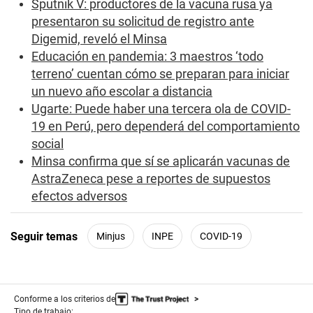
Sputnik V: productores de la vacuna rusa ya
o
n
presentaron su solicitud de registro ante
d
s
Digemid, reveló el Minsa
Educación en pandemia: 3 maestros ‘todo
terreno’ cuentan cómo se preparan para iniciar
un nuevo año escolar a distancia
Ugarte: Puede haber una tercera ola de COVID-
19 en Perú, pero dependerá del comportamiento
social
Minsa confirma que sí se aplicarán vacunas de
AstraZeneca pese a reportes de supuestos
efectos adversos
Seguir temas
Minjus
INPE
COVID-19
Conforme a los criterios de
Tipo de trabajo: