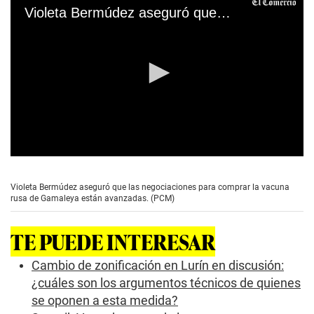
Violeta Bermúdez aseguró que las negociaciones para comprar la vacuna rusa de Gamaleya están avanzadas. (PCM)
0
s
e
Violeta Bermúdez aseguró que las negociaciones para comprar la vacuna
c
rusa de Gamaleya están avanzadas. (PCM)
o
n
d
TE PUEDE INTERESAR
s
o
f
Cambio de zonificación en Lurín en discusión:
0
¿cuáles son los argumentos técnicos de quienes
s
e
se oponen a esta medida?
c