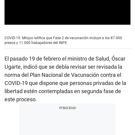
0
s
e
COVID-19: Minjus ratifica que Fase 2 de vacunación incluye a los 87.000
c
presos y 11.000 trabajadores del INPE
o
n
d
El pasado 19 de febrero el ministro de Salud, Óscar
s
o
Ugarte, indicó que se debía revisar ser revisada la
f
norma del Plan Nacional de Vacunación contra el
0
s
COVID-19 que dispone que personas privadas de la
e
c
libertad estén contempladas en segunda fase de
o
este proceso.
n
d
s