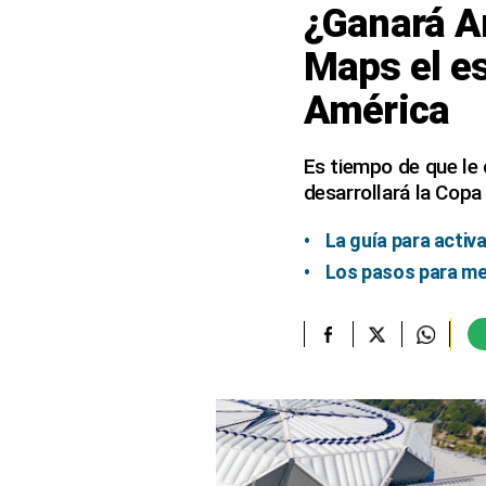
¿Ganará A
elcomercio.pe
Maps el e
Términos
América
Y
Condiciones
De
Uso
Es tiempo de que le
desarrollará la Cop
Oficinas
Concesionarias
La guía para acti
Principios
Rectores
Los pasos para me
Buenas
Prácticas
Políticas
De
Privacidad
Política
Integrada
De
Gestión