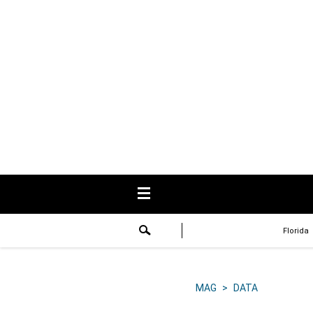
USA
Respuestas
Fama
Historias
Data
Videos
Recetas
Florida
Virales
Lo último
MAG
>
DATA
Volver a El Comercio